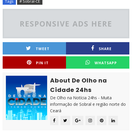
Tags
# Sobral-CE
RESPONSIVE ADS HERE
TWEET
SHARE
PIN IT
WHATSAPP
About De Olho na
Cidade 24hs
De Olho na Notícia 24hs - Muita
informação de Sobral e região norte do
Ceará