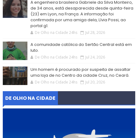
A engenheira brasileira Gabriele da Silva Monteiro,
de 34 anos, está desaparecida desde quinta-feira
(23) em Lyon, na França. A informação foi
confirmada por uma amiga dela, Lívia Possi, ao
portal g1.
De Olho na Cidade 24hs
Jul 28, 2026
A comunidade católica do Sertão Central está em
luto.
De Olho na Cidade 24hs
Jul 24, 2026
Um homem é procurado por suspeita de assaltar
uma loja de no Centro da cidade Cruz, no Ceará.
De Olho na Cidade 24hs
Jul 20, 2026
DE OLHO NA CIDADE