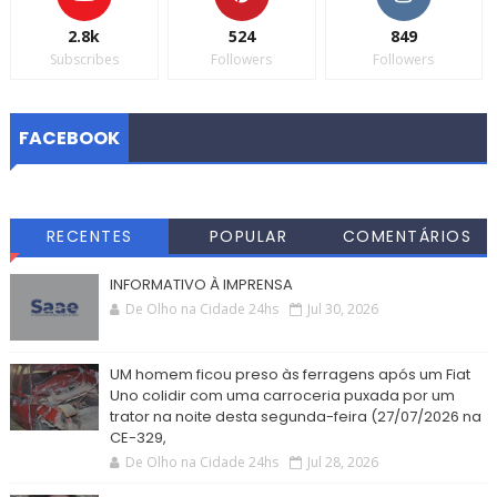
2.8k
524
849
Subscribes
Followers
Followers
FACEBOOK
RECENTES
POPULAR
COMENTÁRIOS
INFORMATIVO À IMPRENSA
De Olho na Cidade 24hs
Jul 30, 2026
UM homem ficou preso às ferragens após um Fiat
Uno colidir com uma carroceria puxada por um
trator na noite desta segunda-feira (27/07/2026 na
CE-329,
De Olho na Cidade 24hs
Jul 28, 2026