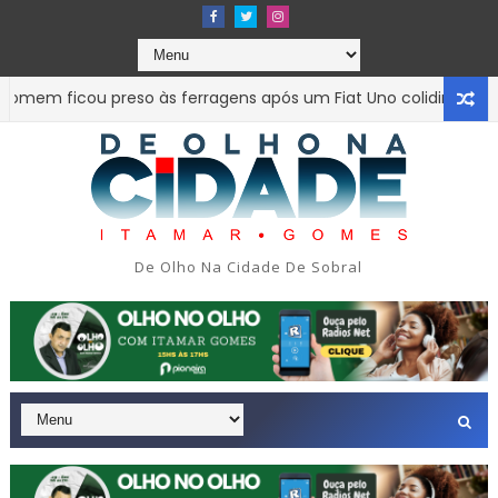
m ficou preso às ferragens após um Fiat Uno colidir com uma 
simulação de assalto acabou em tragédia na tarde da última 
De Olho Na Cidade De Sobral