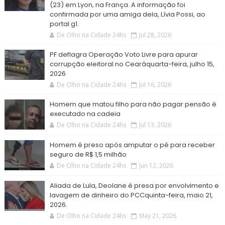
(23) em Lyon, na França. A informação foi
confirmada por uma amiga dela, Lívia Possi, ao
portal g1.
De Olho na Cidade 24hs
Jul 28, 2026
PF deflagra Operação Voto Livre para apurar
corrupção eleitoral no Cearáquarta-feira, julho 15,
2026
De Olho na Cidade 24hs
Jul 16, 2026
Homem que matou filho para não pagar pensão é
executado na cadeia
De Olho na Cidade 24hs
Jul 13, 2026
Homem é preso após amputar o pé para receber
seguro de R$ 1,5 milhão
De Olho na Cidade 24hs
Jun 12, 2026
Aliada de Lula, Deolane é presa por envolvimento e
lavagem de dinheiro do PCCquinta-feira, maio 21,
2026.
De Olho na Cidade 24hs
May 21, 2026