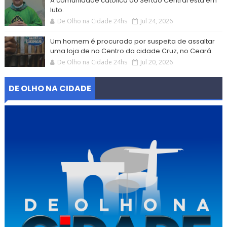
A comunidade católica do Sertão Central está em
luto.
De Olho na Cidade 24hs
Jul 24, 2026
Um homem é procurado por suspeita de assaltar
uma loja de no Centro da cidade Cruz, no Ceará.
De Olho na Cidade 24hs
Jul 20, 2026
DE OLHO NA CIDADE