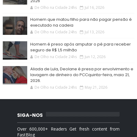
2026
De Olho na Cidade 24hs
Jul 16, 2026
Homem que matou filho para não pagar pensão é
executado na cadeia
De Olho na Cidade 24hs
Jul 13, 2026
Homem é preso após amputar o pé para receber
seguro de R$ 1,5 milhão
De Olho na Cidade 24hs
Jun 12, 2026
Aliada de Lula, Deolane é presa por envolvimento e
lavagem de dinheiro do PCCquinta-feira, maio 21,
2026.
De Olho na Cidade 24hs
May 21, 2026
SIGA-NOS
Over 600,000+ Readers Get fresh content from
FastBlog