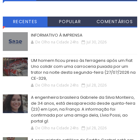
RECENTES
POPULAR
COMENTÁRIOS
INFORMATIVO À IMPRENSA
De Olho na Cidade 24hs
Jul 30, 2026
UM homem ficou preso às ferragens após um Fiat
Uno colidir com uma carroceria puxada por um
trator na noite desta segunda-feira (27/07/2026 na
CE-329,
De Olho na Cidade 24hs
Jul 28, 2026
A engenheira brasileira Gabriele da Silva Monteiro,
de 34 anos, está desaparecida desde quinta-feira
(23) em Lyon, na França. A informação foi
confirmada por uma amiga dela, Lívia Possi, ao
portal g1.
De Olho na Cidade 24hs
Jul 28, 2026